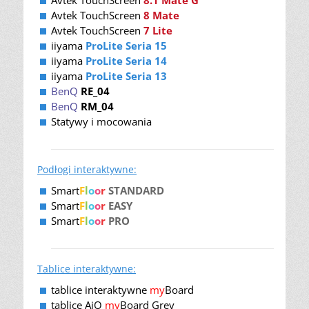
Avtek TouchScreen
8 Mate
Avtek TouchScreen
7 Lite
iiyama
ProLite Seria 15
iiyama
ProLite Seria 14
iiyama
ProLite Seria 13
BenQ
RE_04
BenQ
RM_04
Statywy i mocowania
Podłogi interaktywne:
Smart
F
l
o
o
r
STANDARD
Smart
F
l
o
o
r
EASY
Smart
F
l
o
o
r
PRO
Tablice interaktywne:
tablice interaktywne
my
Board
tablice AiO
my
Board Grey