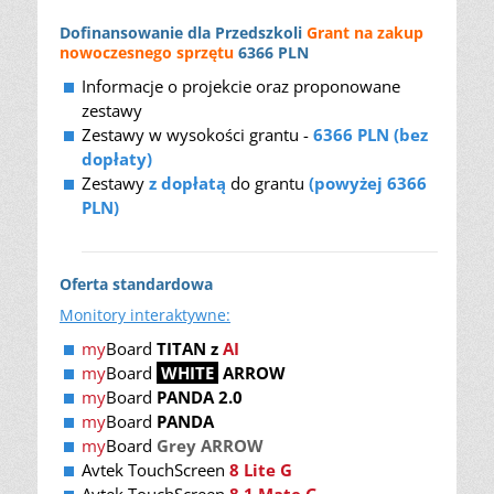
Dofinansowanie dla Przedszkoli
Grant na zakup
nowoczesnego sprzętu
6366 PLN
Informacje o projekcie oraz proponowane
zestawy
Zestawy w wysokości grantu -
6366 PLN (bez
dopłaty)
Zestawy
z dopłatą
do grantu
(powyżej 6366
PLN)
Oferta standardowa
Monitory interaktywne:
my
Board
TITAN z
AI
my
Board
WHITE
ARROW
my
Board
PANDA 2.0
my
Board
PANDA
my
Board
Grey ARROW
Avtek TouchScreen
8 Lite G
Avtek TouchScreen
8.1 Mate G