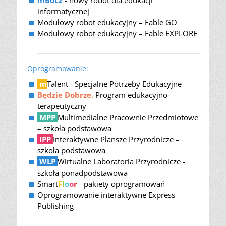
informatycznej
Modułowy robot edukacyjny – Fable GO
Modułowy robot edukacyjny – Fable EXPLORE
Oprogramowanie:
m
Talent - Specjalne Potrzeby Edukacyjne
Będzie Dobrze
.
Program edukacyjno-
terapeutyczny
MPP
Multimedialne Pracownie Przedmiotowe
– szkoła podstawowa
IPP
Interaktywne Plansze Przyrodnicze –
szkoła podstawowa
WLP
Wirtualne Laboratoria Przyrodnicze -
szkoła ponadpodstawowa
Smart
F
l
o
o
r
- pakiety oprogramowań
Oprogramowanie interaktywne Express
Publishing