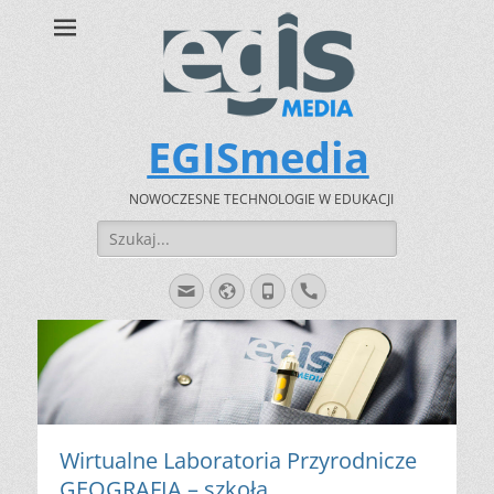
EGISmedia
NOWOCZESNE TECHNOLOGIE W EDUKACJI
Szukaj:
E-
Website
Phone
Handset
mail
Wirtualne Laboratoria Przyrodnicze
GEOGRAFIA – szkoła